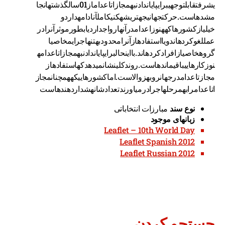
یشرفتقابلتوجهیبرایپایاندادنبهمجازاتاعداماز01سالگذشتهانجا
مشدهاست.حرکتجهانیجهتریشهکنیکاملآنادامهداردو
خیلیازکشورهاکههنوزاعدامدرآنهارواجداردیابطورموثرآنرادر
عمللغوکردهاندویااستفادهازآنرامحدودبهتنهاجرایمخاصیا
گروهخاصیازافرادکردهاند.بااینحالبرایپایاندادنبهمجازاتاعدامه
نوزکارهاییباقیماندهاست.روندکلینشانمیدهدکهاستفادهاز
مجازتاعدامدرجهانروبهزوالاست.اماکشورهاییکههمچنانمجاز
اتاعدامرابهمرحلهاجرادرمیاورندتعدادشانهشداردهندهاست
نوع سند
مبارزات انتخاباتی
زبانهای موجود
Leaflet – 10th World Day
Leaflet Spanish 2012
Leaflet Russian 2012
جستجو کردن