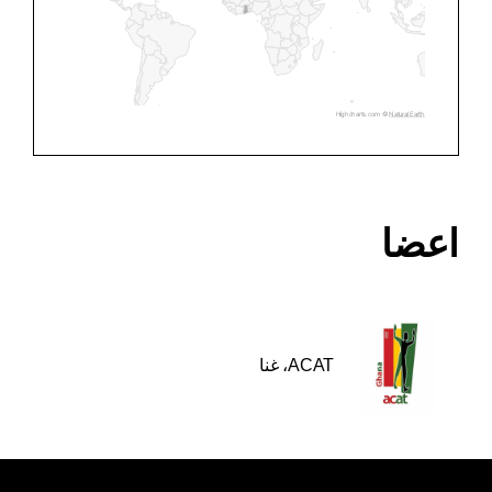
Highcharts.com ©
Natural Earth
اعضا
ACAT، غنا