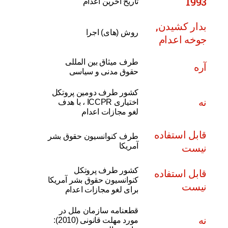
1993
تاریخ آخرین اعدام
بدار کشیدن,
روش (های) اجرا
جوخه اعدام
طرف میثاق بین المللی
آره
حقوق مدنی و سیاسی
کشور طرف دومین پروتکل
نه
اختیاری ICCPR ، با هدف
لغو مجازات اعدام
قابل استفاده
طرف کنوانسیون حقوق بشر
نیست
آمریکا
کشور طرف پروتکل
قابل استفاده
کنوانسیون حقوق بشر آمریکا
نیست
برای لغو مجازات اعدام
قطعنامه سازمان ملل در
نه
مورد مهلت قانونی (2010):