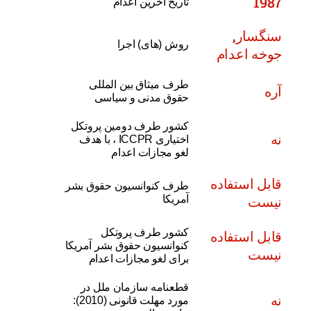
1987
تاریخ آخرین اعدام
سنگسار,
روش (های) اجرا
جوخه اعدام
طرف میثاق بین المللی
آره
حقوق مدنی و سیاسی
کشور طرف دومین پروتکل
نه
اختیاری ICCPR ، با هدف
لغو مجازات اعدام
قابل استفاده
طرف کنوانسیون حقوق بشر
نیست
آمریکا
کشور طرف پروتکل
قابل استفاده
کنوانسیون حقوق بشر آمریکا
نیست
برای لغو مجازات اعدام
قطعنامه سازمان ملل در
نه
مورد مهلت قانونی (2010):