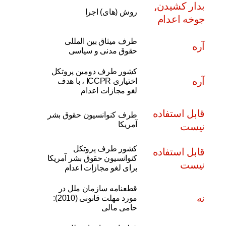
بدار کشیدن,
روش (های) اجرا
جوخه اعدام
طرف میثاق بین المللی
آره
حقوق مدنی و سیاسی
کشور طرف دومین پروتکل
آره
اختیاری ICCPR ، با هدف
لغو مجازات اعدام
قابل استفاده
طرف کنوانسیون حقوق بشر
نیست
آمریکا
کشور طرف پروتکل
قابل استفاده
کنوانسیون حقوق بشر آمریکا
نیست
برای لغو مجازات اعدام
قطعنامه سازمان ملل در
نه
مورد مهلت قانونی (2010):
حامی مالی