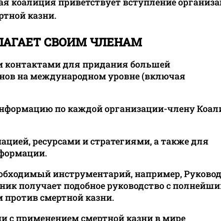
рная коалиция приветствует вступление организа
тной казни.
ЛАГАЕТ СВОИМ ЧЛЕНАМ
и контактами для придания большей
енов на международном уровне (включая
 информацию по каждой организации-члену Коа
цией, ресурсами и стратегиями, а также для
нформации.
еобходимый инструментарий, например, Руково
ник получает подобное руководство с полнейш
 против смертной казни.
и с применением смертной казни в мире