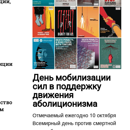
ций,
лиции
День мобилизации
сил в поддержку
движения
аболиционизма
дство
им
Отмечаемый ежегодно 10 октября
Всемирный день против смертной