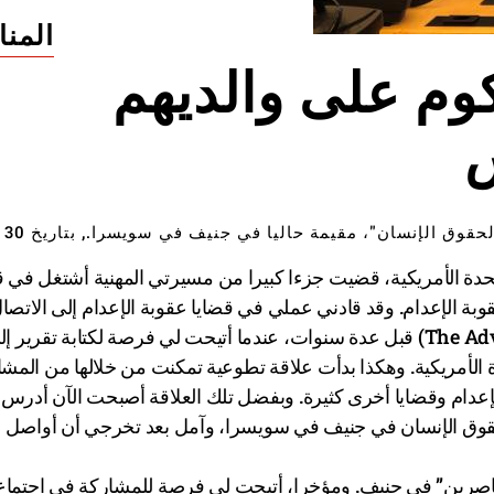
المن
وم على والديهم
س
منشور من قبل إعداد: ليزا بوردن، متطوعة مع "المناصرين لحقوق الإنسان"، مقيمة حاليا في جنيف في سويسرا., بتاريخ 30
تحدة الأمريكية، قضيت جزءا كبيرا من مسيرتي المهنية أشتغل في ق
بة الإعدام. وقد قادني عملي في قضايا عقوبة الإعدام إلى الاتصا
ب”المناصرين لحقوق الإنسان” (The Advocates for Human Rights) قبل عدة سنوات، عندما أتيحت لي فرصة لكتابة تقرير 
الأمريكية. وهكذا بدأت علاقة تطوعية تمكنت من خلالها من المش
إعدام وقضايا أخرى كثيرة. وبفضل تلك العلاقة أصبحت الآن أدرس
حقوق الإنسان في جنيف في سويسرا، وآمل بعد تخرجي أن أواصل ا
ناصرين” في جنيف. ومؤخرا، أتيحت لي فرصة للمشاركة في اجتما