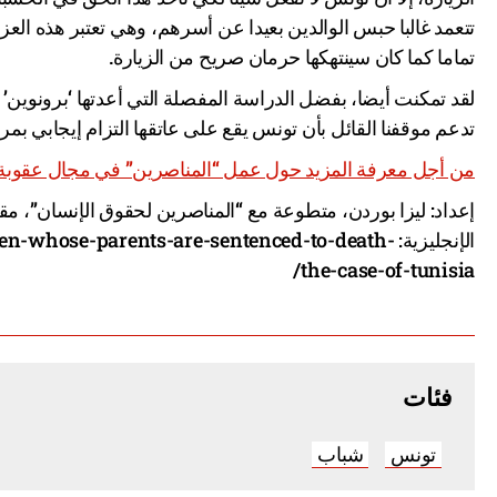
تتعمد غالبا حبس الوالدين بعيدا عن أسرهم، وهي تعتبر هذه العز
تماما كما كان سينتهكها حرمان صريح من الزيارة.
لقد تمكنت أيضا، بفضل الدراسة المفصلة التي أعدتها ‘برونوين’ قب
تدعم موقفنا القائل بأن تونس يقع على عاتقها التزام إيجابي بمرا
من أجل معرفة المزيد حول عمل “المناصرين” في مجال عقوبة ا
إعداد: ليزا بوردن، متطوعة مع “المناصرين لحقوق الإنسان”، مقي
الإنجليزية: hose-parents-are-sentenced-to-death
the-case-of-tunisia/
فئات
تونس
شباب