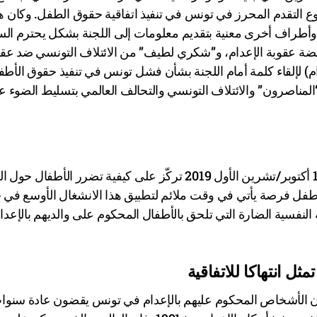
ع التقدم المحرز في تونس في تنفيذ اتفاقية حقوق الطفل. وكان ه
 وأطراف أخرى معنية بتقديم معلومات إلى اللجنة بشكل يحترم الس
هضة عقوبة الإعدام، و”شكري لطيف” من الائتلاف التونسي ضد عقو
م) لإلقاء كلمة أمام اللجنة بشأن فشل تونس في تنفيذ حقوق الأطف
 “المناصرون” والائتلاف التونسي والتحالف العالمي بتسليط الضوء 
إن دورة هذه السنة لليوم العالمي لمناهضة عقوبة الإعدام في 10 أكتوبر/تشرين الأول 2019 تركّز على كيفية تضرر الأطفا
لطفل فرصة يأتي في وقت ملائم لتطبيق هذا الانشغال الأوسع في ح
نفسية الضارة التي تلحق بالأطفال المحكوم على والديهم بالإعدا
ل انتهاكا للاتفاقية
 فإن الأشخاص المحكوم عليهم بالإعدام في تونس يقضون عادة سنوا