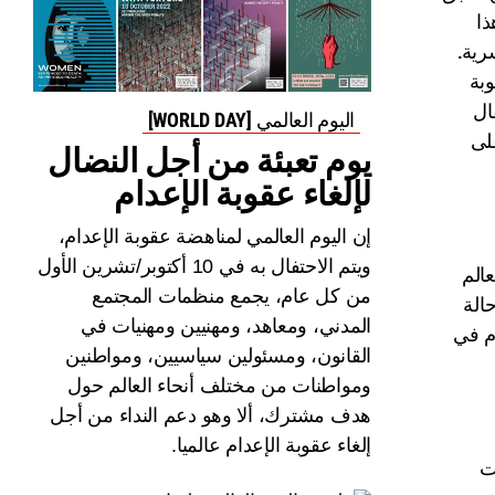
ذا
رية.
بة
ال
اليوم العالمي [WORLD DAY]
على
يوم تعبئة من أجل النضال
لإلغاء عقوبة الإعدام
إن اليوم العالمي لمناهضة عقوبة الإعدام،
ويتم الاحتفال به في 10 أكتوبر/تشرين الأول
ل حول العالم
من كل عام، يجمع منظمات المجتمع
الة
المدني، ومعاهد، ومهنيين ومهنيات في
م في
القانون، ومسئولين سياسيين، ومواطنين
ومواطنات من مختلف أنحاء العالم حول
هدف مشترك، ألا وهو دعم النداء من أجل
إلغاء عقوبة الإعدام عالميا.
ت