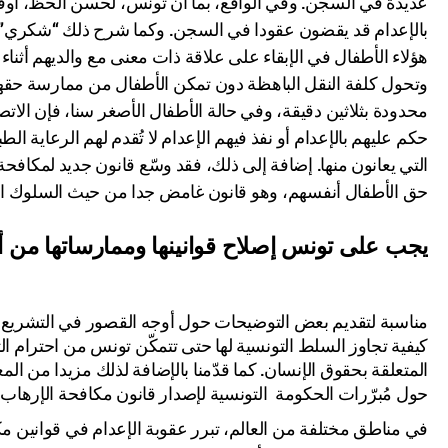
بالإعدام قد يقضون عقودا في السجن. وكما شرح ذلك “شكري” ف
هؤلاء الأطفال في الإبقاء على علاقة ذات معنى مع والديهم أثنا
وتحول كلفة النقل الباهظة دون تمكن الأطفال من ممارسة حقهم ف
محدودة بثلاثين دقيقة، وفي حالة الأطفال الأصغر سنا، فإن الا
حكم عليهم بالإعدام أو نفذ فيهم الإعدام لا تُقدم لهم الرعاية 
التي يعانون منها. إضافة إلى ذلك، فقد وسّع قانون جديد لمكافح
حق الأطفال أنفسهم، وهو قانون غامض جدا من حيث السلوك ال
يجب على تونس إصلاح قوانينها وممارساتها من 
مناسبة لتقديم بعض التوضيحات حول أوجه القصور في التشريع
كيفية تجاوز السلط التونسية لها حتى تتمكّن تونس من احترام الت
المتعلقة بحقوق الإنسان. كما قدّمنا بالإضافة لذلك مزيدا من ال
حول مُبرّرات الحكومة التونسية لإصدار قانون مكافحة الإرهاب
في مناطق مختلفة من العالم، تبرر عقوبة الإعدام في قوانين مكاف