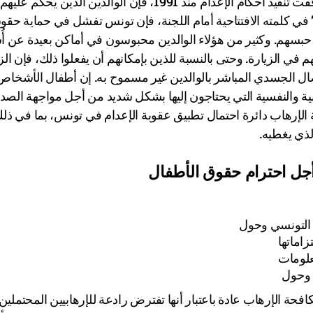
عديدة في السجن. وفي الواقع، بما أن تونس، لحسن الحظ، أوقفت تنفيذ أحكام الإعدام منذ 1991، فإن الوالدين الذين يحكم عليهم
ي كلمته الافتتاحية أمام اللجنة، فإن تونس تفشل في حماية حقو
ء حبسهم. وكثير من هؤلاء الوالدين محبوسون في أماكن بعيدة عن أُ
ي الزيارة. وحتى بالنسبة للذين بإمكانهم أن يفعلوا ذلك، فإن الز
تصال الجسدي المباشر بالوالدين غير مسموح به. إن أطفال الأشخاص
الطبية والنفسية التي يحتاجون إليها بشكل شديد من أجل مواجهة الصد
ة الإرهاب دائرة احتمال تطبيق عقوبة الإعدام في تونس، بما في ذل
ذي يغطيه.
أجل احترام حقوق الأطفال
 التونسي وحول
زاماتها
معلومات
 وحول
حة الإرهاب عادة باعتبار أنها تفترض رادعة للإرهابيين المحتملين