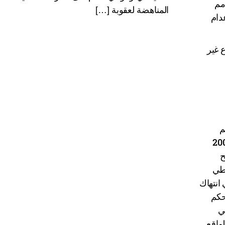
لخاصان للأمم
المناهضة لعقوبة […]
دام
 غير
م
غير منسجمة مع الاتفاقية وأنها لا تزال في حاجة إلى الإصلاح. فدستور تونس لعام 2004
ح
عطي
انتهاك
أي حكم
ي
لواقع