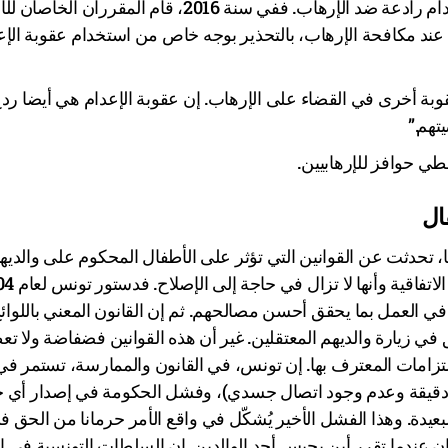
الدراسات الجامعية تبين أنه ليس هناك ما يدعم كون عقوبة الإعدام رادعة ضد الإرهاب. ففي سنة 2016، قام المقرران ا
 عند مكافحة الإرهاب، بالتحذير بوجه خاص من استخدام عقوبة الإع
وبة أخرى في القضاء على الإرهاب. إن عقوبة الإعدام هي أيضا ردع
تهم.”
عطي حوافز للإرهابيين.
ال
، تحدثت عن القوانين التي تؤثر على الأطفال المحكوم على والديه
بالإعدام باعتبار ذلك مثالا يبين أن قوانين تونس 
العمل بما يحقق أحسن مصالحهم. ثم إن القانون المعني باللوائ
 زيارة والديهم المعتقلين. غير أن هذه القوانين فضفاضة ولا ت
تزامات المعترف بها. إن تونس، في القانون والممارسة، تستمر في 
قوق الأطفال من خلال تدخل تعسفي (تحديد الزيارات في 30 دقيقة وعدم وجود اتصال جسدي)، وفشل الحكومة في إصدار 
بعيدة. وهذا الفشل الأخير يُشكّل في واقع الأمر حرمانا من الحق ف
ان عندما تقرر أين يحبس أحد الوالدين. إن السلطات التونسية في ا