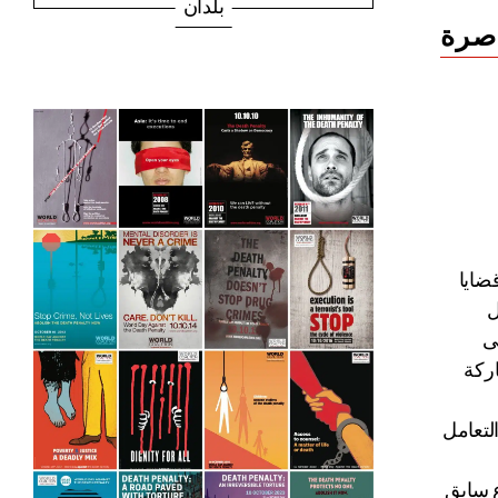
بلدان
اصرة
ضايا
ل
إلى
اركة
لتعامل
ع سابق