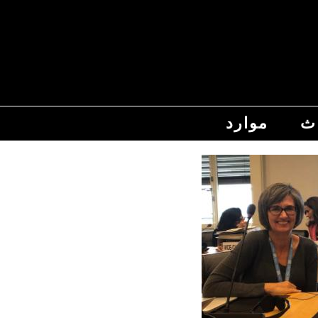
اث
موارد