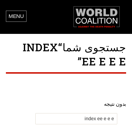
MENU
جستجوی شما“INDEX
EE E E E”
بدون نتیجه