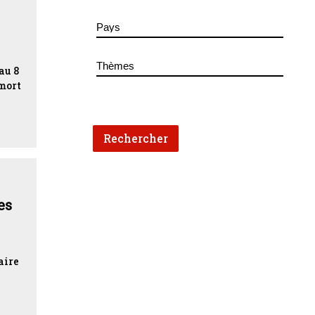
au 8
 mort
es
aire