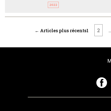
2022
PAGINATION
DES
2
←
Articles
plus récents
1
PUBLICATIONS
M