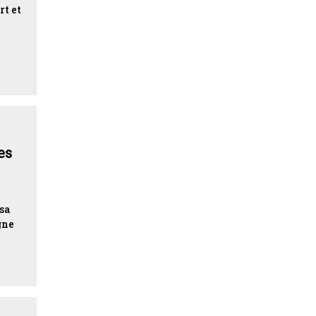
rt et
es
 sa
gne