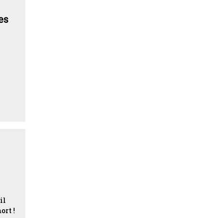
es
il
ort !