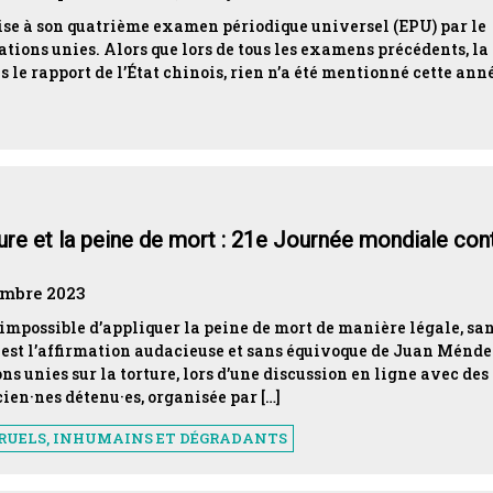
mise à son quatrième examen périodique universel (EPU) par le
tions unies. Alors que lors de tous les examens précédents, la
le rapport de l’État chinois, rien n’a été mentionné cette ann
rture et la peine de mort : 21e Journée mondiale con
embre 2023
t impossible d’appliquer la peine de mort de manière légale, sa
e est l’affirmation audacieuse et sans équivoque de Juan Ménde
s unies sur la torture, lors d’une discussion en ligne avec des
ien·nes détenu·es, organisée par […]
CRUELS, INHUMAINS ET DÉGRADANTS