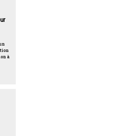
ur
 un
ition
ion à
u