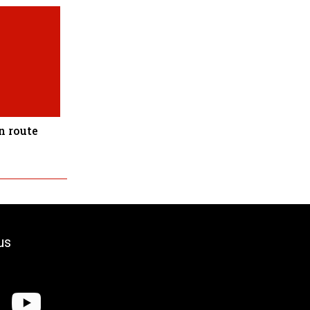
n route
us