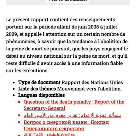
Le présent rapport contient des renseignements
portant sur la période allant de juin 2008 à juillet
2009, et appelle l’attention sur un certain nombre de
phénomènes, à savoir que la tendance à l’abolition de
la peine de mort se poursuit, que les pays engagent le
débat au niveau national sur la peine de mort, et qu’il
reste difficile d’avoir accès à une information fiable
sur les exécutions.
Type de document
Rapport des Nations Unies
Liste des thèmes
Mouvement vers l'abolition,
Langues disponibles
Question of the death penalty : Report of the
Secretary-General
مسألة عقوبة الإعدام : تقرير مقدم من الأمين العام
Вопрос о смертной казни : Доклад
Генерального секретаря
死刑问题 : 秘书长的报告