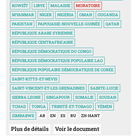
KOWEÏT
LIBYE
MALAISIE
MORATOIRE
MYANMAR
NIGER
NIGERIA
OMAN
OUGANDA
PAKISTAN
PAPOUASIE-NOUVELLE-GUINÉE
QATAR
RÉPUBLIQUE ARABE SYRIENNE
RÉPUBLIQUE CENTRAFRICAINE
RÉPUBLIQUE DÉMOCRATIQUE DU CONGO
RÉPUBLIQUE DÉMOCRATIQUE POPULAIRE LAO
RÉPUBLIQUE POPULAIRE DÉMOCRATIQUE DE CORÉE
SAINT-KITTS-ET-NEVIS
SAINT-VINCENT-ET-LES GRENADINES
SAINTE-LUCIE
SIERRA LEONE
SINGAPOUR
SOMALIE
SOUDAN
TCHAD
TONGA
TRINITÉ-ET-TOBAGO
YÉMEN
ZIMBABWE
AR
EN
ES
RU
ZH-HANT
Plus de détails
Voir le document