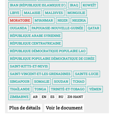
IRAN (RÉPUBLIQUE ISLAMIQUE D')
IRAQ
KOWEÏT
LIBYE
MALAISIE
MALDIVES
MONGOLIE
MORATOIRE
MYANMAR
NIGER
NIGERIA
OUGANDA
PAPOUASIE-NOUVELLE-GUINÉE
QATAR
RÉPUBLIQUE ARABE SYRIENNE
RÉPUBLIQUE CENTRAFRICAINE
RÉPUBLIQUE DÉMOCRATIQUE POPULAIRE LAO
RÉPUBLIQUE POPULAIRE DÉMOCRATIQUE DE CORÉE
SAINT-KITTS-ET-NEVIS
SAINT-VINCENT-ET-LES GRENADINES
SAINTE-LUCIE
SINGAPOUR
SOMALIE
SOUDAN
TCHAD
THAÏLANDE
TONGA
TRINITÉ-ET-TOBAGO
YÉMEN
ZIMBABWE
AR
EN
ES
RU
ZH-HANT
Plus de détails
Voir le document