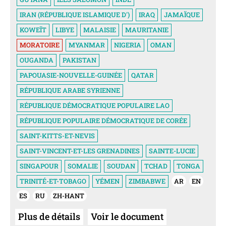
IRAN (RÉPUBLIQUE ISLAMIQUE D')
IRAQ
JAMAÏQUE
KOWEÏT
LIBYE
MALAISIE
MAURITANIE
MORATOIRE
MYANMAR
NIGERIA
OMAN
OUGANDA
PAKISTAN
PAPOUASIE-NOUVELLE-GUINÉE
QATAR
RÉPUBLIQUE ARABE SYRIENNE
RÉPUBLIQUE DÉMOCRATIQUE POPULAIRE LAO
RÉPUBLIQUE POPULAIRE DÉMOCRATIQUE DE CORÉE
SAINT-KITTS-ET-NEVIS
SAINT-VINCENT-ET-LES GRENADINES
SAINTE-LUCIE
SINGAPOUR
SOMALIE
SOUDAN
TCHAD
TONGA
TRINITÉ-ET-TOBAGO
YÉMEN
ZIMBABWE
AR
EN
ES
RU
ZH-HANT
Plus de détails
Voir le document