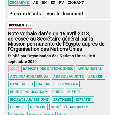
ZIMBABWE
AR
EN
ES
RU
ZH-HANT
Plus de détails
Voir le document
DOCUMENT(S)
Note verbale datée du 16 avril 2013,
adressée au Secrétaire général par la
Mission permanente de l’Égypte auprès de
l’Organisation des Nations Unies
Publié par Organisation des Nations Unies , le 8
septembre 2020
2020
RAPPORT DES NATIONS UNIES
AFGHANISTAN
ANTIGUA-ET-BARBUDA
ARABIE SAOUDITE
BAHREÏN
BANGLADESH
BARBADE
BOTSWANA
BRUNÉI DARUSSALAM
CHINE
EGYPTE
EMIRATS ARABES UNIS
ERYTHRÉE
ESWATINI
ETHIOPIE
GRENADE
GUINÉE ÉQUATORIALE
GUYANA
ILES SALOMON
INDE