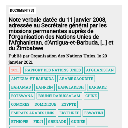
DOCUMENT(S)
Note verbale datée du 11 janvier 2008,
adressée au Secrétaire général par les
missions permanentes auprès de
l’Organisation des Nations Unies de
l’Afghanistan, d’Antigua-et-Barbuda, […] et
du Zimbabwe
Publié par Organisation des Nations Unies, le 20
janvier 2021
2021
RAPPORT DES NATIONS UNIES
AFGHANISTAN
ANTIGUA-ET-BARBUDA
ARABIE SAOUDITE
BAHAMAS
BAHREÏN
BANGLADESH
BARBADE
BOTSWANA
BRUNÉI DARUSSALAM
CHINE
COMORES
DOMINIQUE
EGYPTE
EMIRATS ARABES UNIS
ERYTHRÉE
ESWATINI
ETHIOPIE
FIDJI
GRENADE
GUINÉE