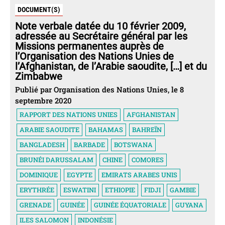
DOCUMENT(S)
Note verbale datée du 10 février 2009,
adressée au Secrétaire général par les
Missions permanentes auprès de
l’Organisation des Nations Unies de
l’Afghanistan, de l’Arabie saoudite, […] et du
Zimbabwe
Publié par Organisation des Nations Unies, le 8
septembre 2020
RAPPORT DES NATIONS UNIES
AFGHANISTAN
ARABIE SAOUDITE
BAHAMAS
BAHREÏN
BANGLADESH
BARBADE
BOTSWANA
BRUNÉI DARUSSALAM
CHINE
COMORES
DOMINIQUE
EGYPTE
EMIRATS ARABES UNIS
ERYTHRÉE
ESWATINI
ETHIOPIE
FIDJI
GAMBIE
GRENADE
GUINÉE
GUINÉE ÉQUATORIALE
GUYANA
ILES SALOMON
INDONÉSIE