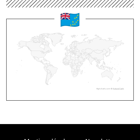
Highcharts.com ©
Natural Earth