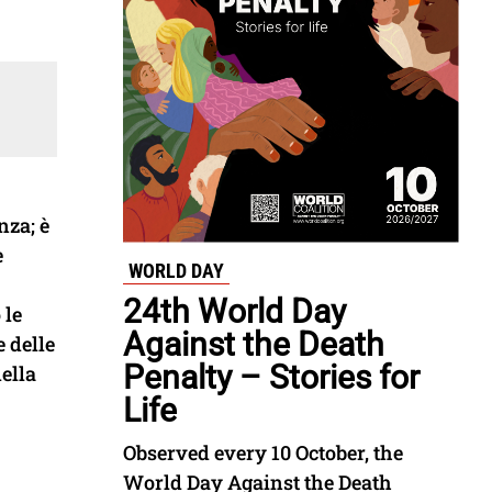
nza; è
e
WORLD DAY
24th World Day
 le
Against the Death
e delle
Penalty – Stories for
ella
Life
Observed every 10 October, the
World Day Against the Death