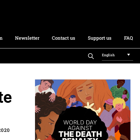
rm
Newsletter
Contact us
Support us
FAQ
English
te
2020