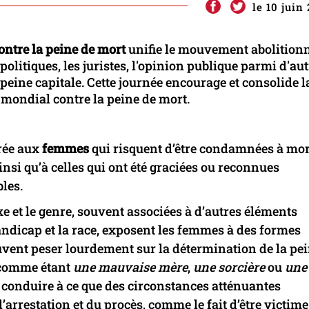
le 10 juin
ntre la peine de mort
unifie le mouvement abolitionn
 politiques, les juristes, l'opinion publique parmi d'au
 peine capitale. Cette journée encourage et consolide l
mondial contre la peine de mort.
crée aux
femmes
qui risquent d’être condamnées à mort
insi qu’à celles qui ont été graciées ou reconnues
bles.
 et le genre, souvent associées à d’autres éléments
e handicap et la race, exposent les femmes à des formes
euvent peser lourdement sur la détermination de la pei
 comme étant
une mauvaise mère
,
une sorcière
ou
une
 conduire à ce que des circonstances atténuantes
l’arrestation et du procès, comme le fait d’être victime