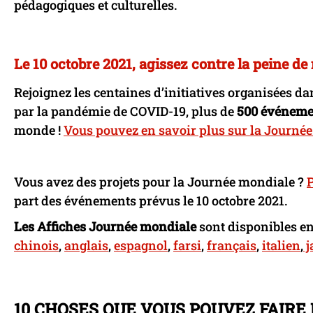
pédagogiques et culturelles.
Le 10 octobre 2021, agissez contre la peine de 
Rejoignez les centaines d’initiatives organisées da
par la pandémie de COVID-19, plus de
500 événemen
monde !
Vous pouvez en savoir plus sur la Journée
Vous avez des projets pour la Journée mondiale ?
P
part des événements prévus le 10 octobre 2021.
Les Affiches Journée mondiale
sont disponibles e
chinois
,
anglais
,
espagnol
,
farsi
,
français
,
italien
,
j
10 CHOSES QUE VOUS POUVEZ FAIRE