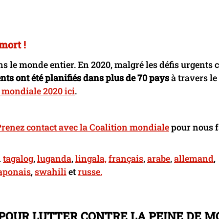
mort !
ns le monde entier. En 2020, malgré les défis urgents 
ts ont été planifiés dans plus de 70 pays
à travers le
 mondiale 2020 ici
.
renez contact avec la Coalition mondiale
pour nous f
n
tagalog
,
luganda
,
lingala,
français
,
arabe
,
allemand
,
aponais
,
swahili
et
russe.
 POUR LUTTER CONTRE LA PEINE DE M