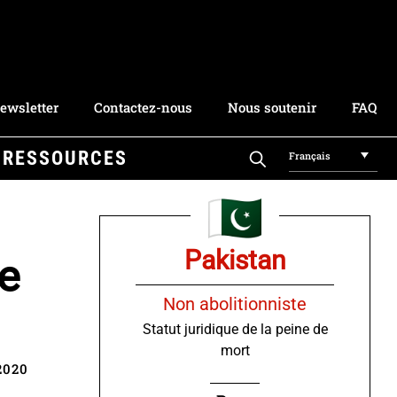
ewsletter
Contactez-nous
Nous soutenir
FAQ
RESSOURCES
Français
Pakistan
de
Non abolitionniste
Statut juridique de la peine de
mort
2020