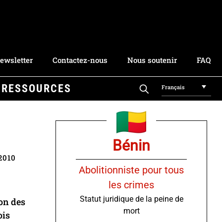
ewsletter
Contactez-nous
Nous soutenir
FAQ
RESSOURCES
Français
Bénin
 2010
Abolitionniste pour tous
les crimes
Statut juridique de la peine de
on des
mort
ois