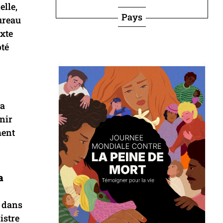
elle,
Pays
bureau
xte
pté
la
enir
ment
a
s dans
istre