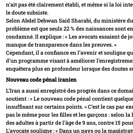
n’ait pas été clairement établi, et même si la loi i
le doute subsiste.
Selon Abdel Debwan Said Sharabi, du ministère du T
problème est que seuls 22 % des naissances sont enre
condamné. Il explique : « Les avocats essaient de jo
manque de transparence dans les preuves. »
Cependant, il a confiance en l’avenir et souligne q
d’un programme visant à améliorer l’enregistremen
enquêtera plus en profondeur lorsque des doutes s
Nouveau code pénal iranien
L’Iran a aussi enregistré des progrès dans ce domai
soutient : « Le nouveau code pénal contient quelqu
insuffisant sur certains points. » C’est le cas par ex
pas le même pour les filles et les garçons : selon la
des adultes à partir de l’âge de 9 ans, contre 15 pou
L’avocate souligne : « Dans un pays ou la magistrat