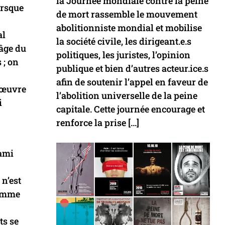
la Journée mondiale contre la peine
orsque
de mort rassemble le mouvement
abolitionniste mondial et mobilise
al
la société civile, les dirigeant.e.s
’âge du
politiques, les juristes, l’opinion
 ; on
publique et bien d’autres acteur.ice.s
afin de soutenir l’appel en faveur de
n œuvre
l’abolition universelle de la peine
i
capitale. Cette journée encourage et
renforce la prise […]
rami
 n’est
comme
ts se