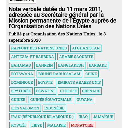
Note verbale datée du 11 mars 2011,
adressée au Secrétaire général par la
Mission permanente de l’Égypte auprès de
l’Organisation des Nations Unies
Publié par Organisation des Nations Unies , le 8
septembre 2020
RAPPORT DES NATIONS UNIES
AFGHANISTAN
ANTIGUA-ET-BARBUDA
ARABIE SAOUDITE
BAHAMAS
BAHREÏN
BANGLADESH
BARBADE
BOTSWANA
BRUNÉI DARUSSALAM
CHINE
DOMINIQUE
EGYPTE
EMIRATS ARABES UNIS
ERYTHRÉE
ESWATINI
ETHIOPIE
GRENADE
GUINÉE
GUINÉE ÉQUATORIALE
GUYANA
ILES SALOMON
INDONÉSIE
IRAN (RÉPUBLIQUE ISLAMIQUE D')
IRAQ
JAMAÏQUE
KOWEÏT
LIBYE
MALAISIE
MORATOIRE