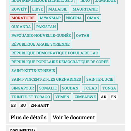
IRAN (RÉPUBLIQUE ISLAMIQUE D')
IRAQ
JAMAÏQUE
KOWEÏT
LIBYE
MALAISIE
MAURITANIE
MORATOIRE
MYANMAR
NIGERIA
OMAN
OUGANDA
PAKISTAN
PAPOUASIE-NOUVELLE-GUINÉE
QATAR
RÉPUBLIQUE ARABE SYRIENNE
RÉPUBLIQUE DÉMOCRATIQUE POPULAIRE LAO
RÉPUBLIQUE POPULAIRE DÉMOCRATIQUE DE CORÉE
SAINT-KITTS-ET-NEVIS
SAINT-VINCENT-ET-LES GRENADINES
SAINTE-LUCIE
SINGAPOUR
SOMALIE
SOUDAN
TCHAD
TONGA
TRINITÉ-ET-TOBAGO
YÉMEN
ZIMBABWE
AR
EN
ES
RU
ZH-HANT
Plus de détails
Voir le document
DOCUMENT(S)