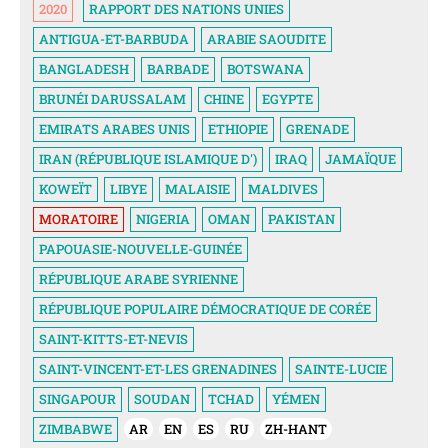
2020
RAPPORT DES NATIONS UNIES
ANTIGUA-ET-BARBUDA
ARABIE SAOUDITE
BANGLADESH
BARBADE
BOTSWANA
BRUNÉI DARUSSALAM
CHINE
EGYPTE
EMIRATS ARABES UNIS
ETHIOPIE
GRENADE
IRAN (RÉPUBLIQUE ISLAMIQUE D')
IRAQ
JAMAÏQUE
KOWEÏT
LIBYE
MALAISIE
MALDIVES
MORATOIRE
NIGERIA
OMAN
PAKISTAN
PAPOUASIE-NOUVELLE-GUINÉE
RÉPUBLIQUE ARABE SYRIENNE
RÉPUBLIQUE POPULAIRE DÉMOCRATIQUE DE CORÉE
SAINT-KITTS-ET-NEVIS
SAINT-VINCENT-ET-LES GRENADINES
SAINTE-LUCIE
SINGAPOUR
SOUDAN
TCHAD
YÉMEN
ZIMBABWE
AR
EN
ES
RU
ZH-HANT