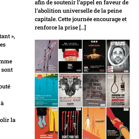
afin de soutenir l’appel en faveur de
l’abolition universelle de la peine
capitale. Cette journée encourage et
renforce la prise […]
ant »,
des
Homme
 sont
outé
 à
lir la