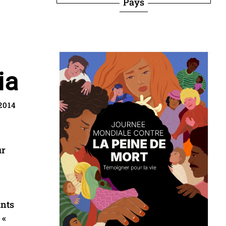
Pays
ia
2014
ur
ants
 «