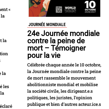
ment «
 la
JOURNÉE MONDIALE
24e Journée mondiale
contre la peine de
 la
mort – Témoigner
tion
pour la vie
u
Célébrée chaque année le 10 octobre,
la Journée mondiale contre la peine
 la
de mort rassemble le mouvement
abolitionniste mondial et mobilise
é les
la société civile, les dirigeant.e.s
 la
politiques, les juristes, l’opinion
publique et bien d’autres acteur.ice.s
déclaré