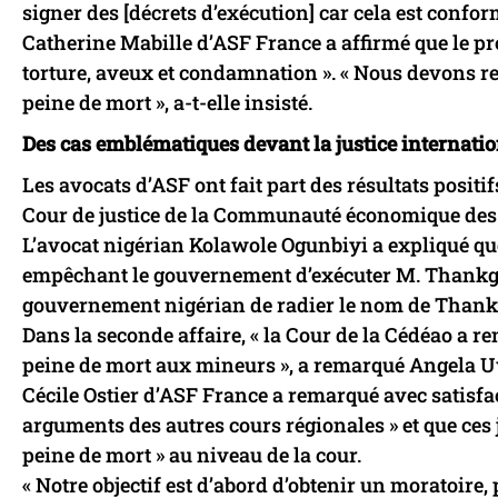
signer des [décrets d’exécution] car cela est conforme
Catherine Mabille d’ASF France a affirmé que le pr
torture, aveux et condamnation ». « Nous devons re
peine de mort », a-t-elle insisté.
Des cas emblématiques devant la justice internati
Les avocats d’ASF ont fait part des résultats posit
Cour de justice de la Communauté économique des É
L’avocat nigérian Kolawole Ogunbiyi a expliqué que
empêchant le gouvernement d’exécuter M. Thankgo
gouvernement nigérian de radier le nom de Thankgo
Dans la seconde affaire, « la Cour de la Cédéao a r
peine de mort aux mineurs », a remarqué Angela 
Cécile Ostier d’ASF France a remarqué avec satisfact
arguments des autres cours régionales » et que ces
peine de mort » au niveau de la cour.
« Notre objectif est d’abord d’obtenir un moratoire, 