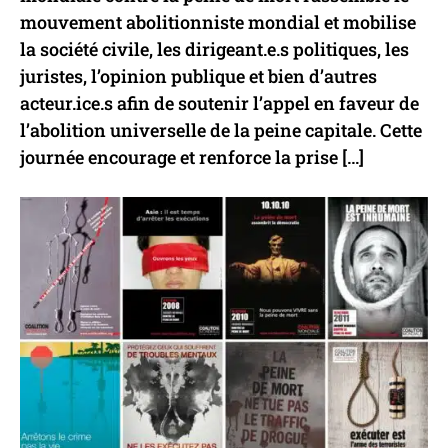
Egypte
mouvement abolitionniste mondial et mobilise
la société civile, les dirigeant.e.s politiques, les
Non abolitionniste
juristes, l’opinion publique et bien d’autres
Statut juridique de la peine de mort
acteur.ice.s afin de soutenir l’appel en faveur de
l’abolition universelle de la peine capitale. Cette
Pays
journée encourage et renforce la prise […]
Emirats arabes unis
Non abolitionniste
Statut juridique de la peine de mort
Pays