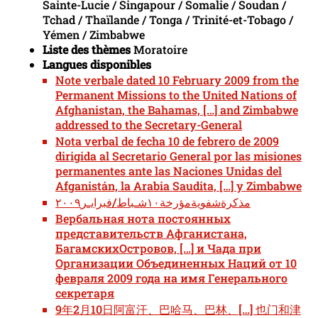
Sainte-Lucie / Singapour / Somalie / Soudan /
Tchad / Thaïlande / Tonga / Trinité-et-Tobago /
Yémen / Zimbabwe
Liste des thèmes
Moratoire
Langues disponibles
Note verbale dated 10 February 2009 from the
Permanent Missions to the United Nations of
Afghanistan, the Bahamas, […] and Zimbabwe
addressed to the Secretary-General
Nota verbal de fecha 10 de febrero de 2009
dirigida al Secretario General por las misiones
permanentes ante las Naciones Unidas del
Afganistán, la Arabia Saudita, […] y Zimbabwe
مذكرةشفويةمؤرخة١٠شـباط/فبرايـر٢٠٠٩
Вербальная нота постоянных
представительств Афганистана,
БагамскихОстровов, […] и Чада при
Организации Объединенных Наций от 10
февраля 2009 года на имя Генерального
секретаря
9年2月10日阿富汗、巴哈马、巴林、[…] 也门和津