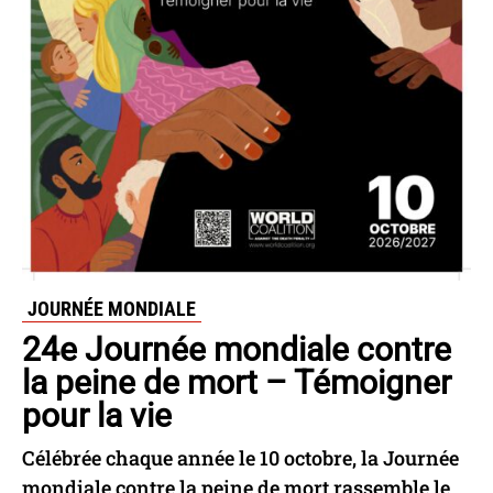
Non abolitionniste
Statut juridique de la peine de mort
Pays
Dominique
Non abolitionniste
JOURNÉE MONDIALE
Statut juridique de la peine de mort
24e Journée mondiale contre
la peine de mort – Témoigner
Pays
pour la vie
Célébrée chaque année le 10 octobre, la Journée
mondiale contre la peine de mort rassemble le