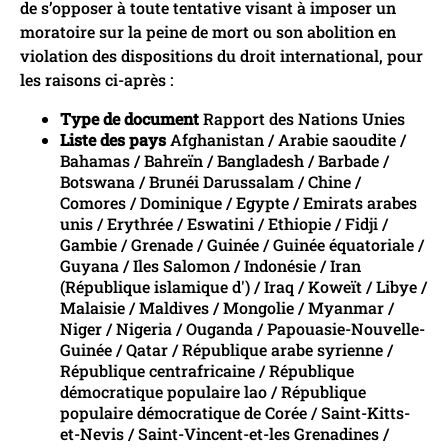
de s’opposer à toute tentative visant à imposer un
moratoire sur la peine de mort ou son abolition en
violation des dispositions du droit international, pour
les raisons ci-après :
Type de document
Rapport des Nations Unies
Liste des pays
Afghanistan / Arabie saoudite /
Bahamas / Bahreïn / Bangladesh / Barbade /
Botswana / Brunéi Darussalam / Chine /
Comores / Dominique / Egypte / Emirats arabes
unis / Erythrée / Eswatini / Ethiopie / Fidji /
Gambie / Grenade / Guinée / Guinée équatoriale /
Guyana / Iles Salomon / Indonésie / Iran
(République islamique d') / Iraq / Koweït / Libye /
Malaisie / Maldives / Mongolie / Myanmar /
Niger / Nigeria / Ouganda / Papouasie-Nouvelle-
Guinée / Qatar / République arabe syrienne /
République centrafricaine / République
démocratique populaire lao / République
populaire démocratique de Corée / Saint-Kitts-
et-Nevis / Saint-Vincent-et-les Grenadines /