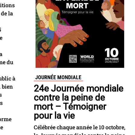
titions
 de la
5
e
a
ome du
JOURNÉE MONDIALE
ublic à
d bien
24e Journée mondiale
s
contre la peine de
ns
mort – Témoigner
pour la vie
forme
le
Célébrée chaque année le 10 octobre,