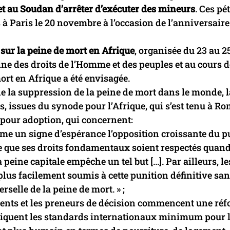
et au Soudan d’arrêter d’exécuter des mineurs
. Ces pé
à Paris le 20 novembre à l’occasion de l’anniversaire
sur la peine de mort en Afrique
, organisée du 23 au 2
ne des droits de l’Homme et des peuples et au cours d
ort en Afrique a été envisagée.
e la suppression de la peine de mort dans le monde, l
, issues du synode pour l’Afrique, qui s’est tenu à R
 pour adoption, qui concernent:
comme un signe d’espérance l’opposition croissante du p
ige que ses droits fondamentaux soient respectés quan
 peine capitale empêche un tel but […]. Par ailleurs, le
lus facilement soumis à cette punition définitive sa
rselle de la peine de mort. » ;
ements et les preneurs de décision commencent une ré
pliquent les standards internationaux minimum pour 