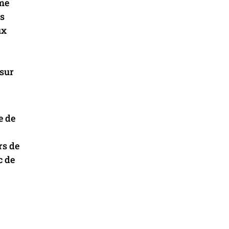
ème
ys
ux
 sur
e de
rs de
c de