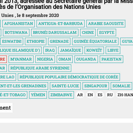
il 2013, adressée au Secrétaire général par la Miss
s de l’Organisation des Nations Unies
 Unies , le 8 septembre 2020
AFGHANISTAN
ANTIGUA-ET-BARBUDA
ARABIE SAOUDITE
BOTSWANA
BRUNÉI DARUSSALAM
CHINE
EGYPTE
ESWATINI
ETHIOPIE
GRENADE
GUINÉE ÉQUATORIALE
GUY
LIQUE ISLAMIQUE D')
IRAQ
JAMAÏQUE
KOWEÏT
LIBYE
RE
MYANMAR
NIGERIA
OMAN
OUGANDA
PAKISTAN
AR
RÉPUBLIQUE ARABE SYRIENNE
RE LAO
RÉPUBLIQUE POPULAIRE DÉMOCRATIQUE DE CORÉE
ENT-ET-LES GRENADINES
SAINTE-LUCIE
SINGAPOUR
SOMALIE
TÉ-ET-TOBAGO
YÉMEN
ZIMBABWE
AR
EN
ES
RU
ZH-HA
ment