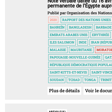
Note verbale datée du 16 avr
permanente de l’Égypte auprè
Publié par Organisation des Nations
2020
RAPPORT DES NATIONS UNIES
BAHREÏN
BANGLADESH
BARBADE
EMIRATS ARABES UNIS
ERYTHRÉE
ILES SALOMON
INDE
IRAN (RÉPUB
MALAISIE
MAURITANIE
MORATOI
PAPOUASIE-NOUVELLE-GUINÉE
QAT
RÉPUBLIQUE DÉMOCRATIQUE POPULAI
SAINT-KITTS-ET-NEVIS
SAINT-VINC
SOUDAN
TCHAD
TONGA
TRINI
Plus de détails
Voir le docu
ARTICLE(S)