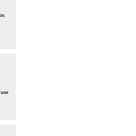
son
e une