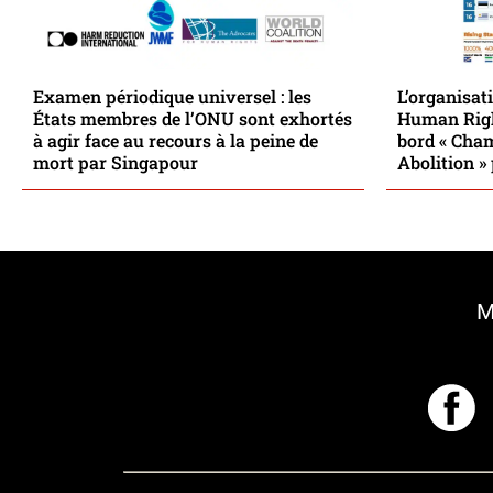
Examen périodique universel : les
L’organisat
États membres de l’ONU sont exhortés
Human Righ
à agir face au recours à la peine de
bord « Cha
mort par Singapour
Abolition »
M