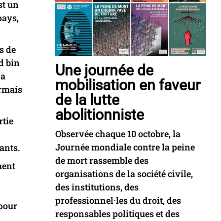
st un
pays,
s de
d bin
Une journée de
La
mobilisation en faveur
ormais
de la lutte
abolitionniste
rtie
Observée chaque 10 octobre, la
Journée mondiale contre la peine
ants.
de mort rassemble des
ment
organisations de la société civile,
des institutions, des
professionnel·les du droit, des
 pour
responsables politiques et des