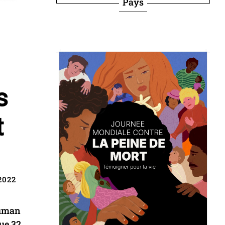
Pays
s
t
2022
Human
ue 32