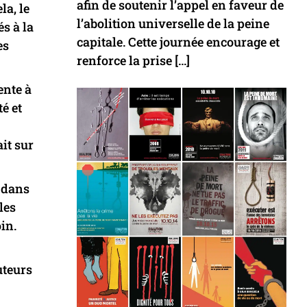
afin de soutenir l’appel en faveur de
la, le
l’abolition universelle de la peine
s à la
capitale. Cette journée encourage et
es
renforce la prise […]
ente à
é et
it sur
e dans
les
in.
uteurs