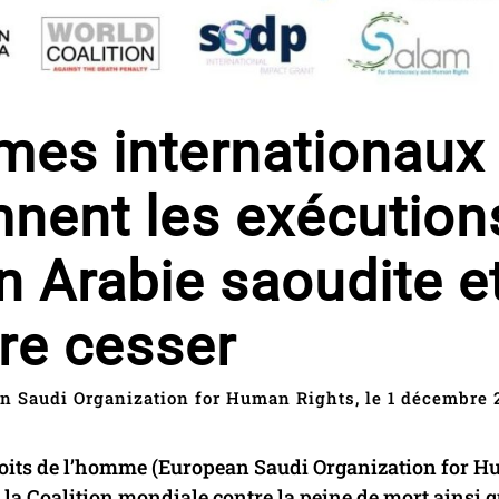
mes internationaux
mnent les exécution
en Arabie saoudite e
ire cesser
n Saudi Organization for Human Rights, le 1 décembre 
roits de l’homme (European Saudi Organization for 
la Coalition mondiale contre la peine de mort ainsi q