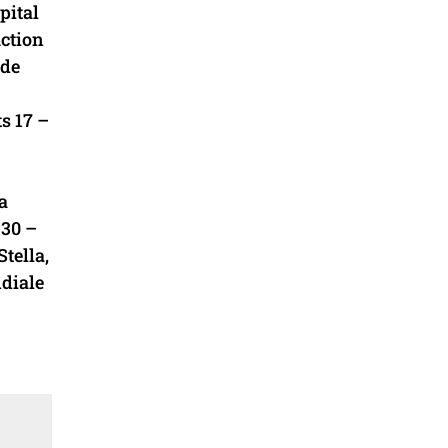
pital
ction
 de
s 17 –
a
 30 –
tella,
diale