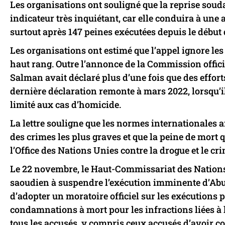
Les organisations ont souligné que la reprise souda
indicateur très inquiétant, car elle conduira à un
surtout après 147 peines exécutées depuis le début 
Les organisations ont estimé que l’appel ignore l
haut rang. Outre l’annonce de la Commission offic
Salman avait déclaré plus d’une fois que des efforts
dernière déclaration remonte à mars 2022, lorsqu’il
limité aux cas d’homicide.
La lettre souligne que les normes internationales af
des crimes les plus graves et que la peine de mort 
l’Office des Nations Unies contre la drogue et le cr
Le 22 novembre, le Haut-Commissariat des Nations
saoudien à suspendre l’exécution imminente d’Abu
d’adopter un moratoire officiel sur les exécutions 
condamnations à mort pour les infractions liées à l
tous les accusés. y compris ceux accusés d’avoir co