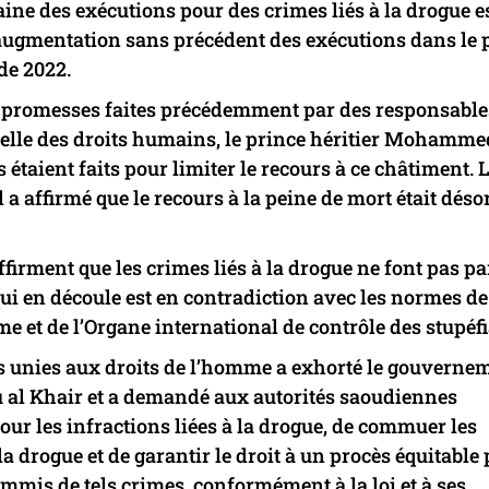
ine des exécutions pour des crimes liés à la drogue e
e augmentation sans précédent des exécutions dans le 
de 2022.
es promesses faites précédemment par des responsable
ielle des droits humains, le prince héritier Mohamme
 étaient faits pour limiter le recours à ce châtiment. 
 a affirmé que le recours à la peine de mort était dés
firment que les crimes liés à la drogue ne font pas pa
qui en découle est en contradiction avec les normes de
ime et de l’Organe international de contrôle des stupéfi
 unies aux droits de l’homme a exhorté le gouverne
 al Khair et a demandé aux autorités saoudiennes
pour les infractions liées à la drogue, de commuer les
a drogue et de garantir le droit à un procès équitable
mmis de tels crimes, conformément à la loi et à ses