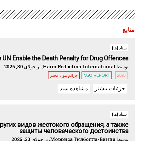
منابع
سناد (ها)
 UN Enable the Death Penalty for Drug Offences
توسط Harm Reduction International, بر جولای 30, 2026
2026
NGO REPORT
جرائم مواد مخدر
جزئیات بیشتر
مشاهده سند
سناد (ها)
других видов жестокого обращения, а также
защиты человеческого достоинства
توسط Морриса Тидболла-Бинца, بر جولای 30, 2026