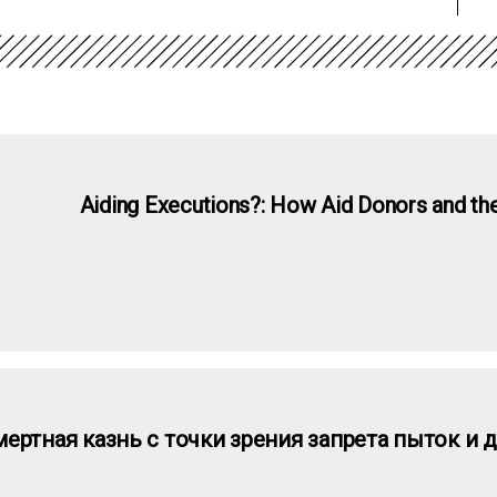
Aiding Executions?: How Aid Donors and the
ертная казнь с точки зрения запрета пыток и 