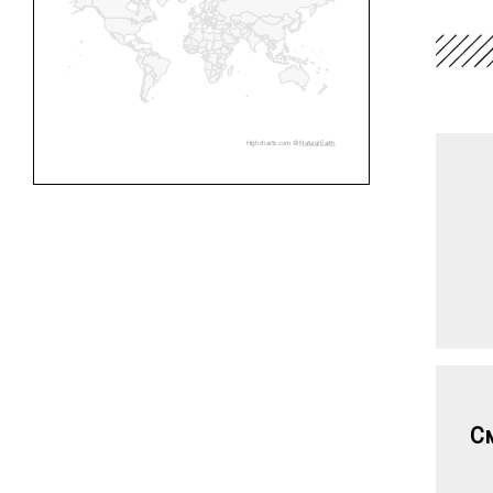
Highcharts.com ©
Natural Earth
См