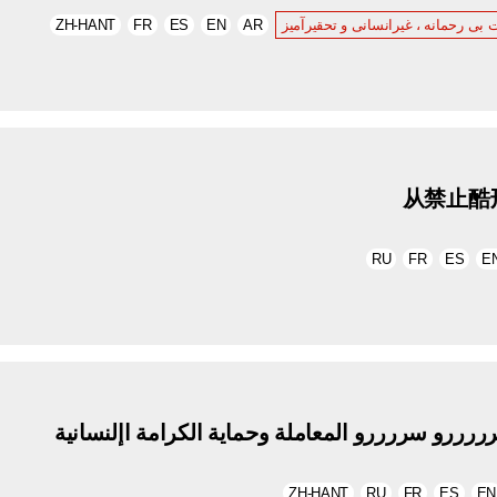
ت بی رحمانه ، غیرانسانی و تحقیرآمیز
AR
EN
ES
FR
ZH-HANT
从禁止酷
RU
FR
ES
E
رررو سررررو المعاملة وحماية الكرامة اإلنسانية
ZH-HANT
RU
FR
ES
EN