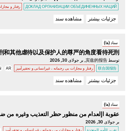
ДОКЛАД ОРГАНИЗАЦИИ ОБЪЕДИНЕННЫХ НАЦИЙ
رفتار و مجازا
جزئیات بیشتر
مشاهده سند
سناد (ها)
刑和其他虐待以及保护人的尊严的角度看待死刑
توسط 宾兹的报告, بر جولای 30, 2026
联合国报告
رفتار و مجازات بی رحمانه ، غیرانسانی و تحقیرآمیز
AR
N
جزئیات بیشتر
مشاهده سند
سناد (ها)
عقوبة اإلعدام من منظور حظر التعذيب وغيره من ضرر
بر جولای 30, 2026
تقرير للأمم المتحدة
رفتار و مجازات بی رحمانه ، غیرانسانی و تحقیرآمیز